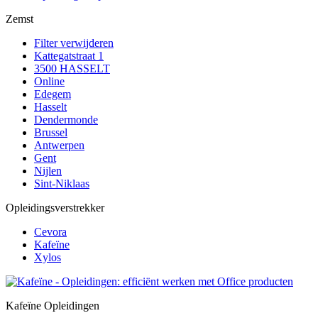
Zemst
Filter verwijderen
Kattegatstraat 1
3500 HASSELT
Online
Edegem
Hasselt
Dendermonde
Brussel
Antwerpen
Gent
Nijlen
Sint-Niklaas
Opleidingsverstrekker
Cevora
Kafeïne
Xylos
Kafeïne Opleidingen