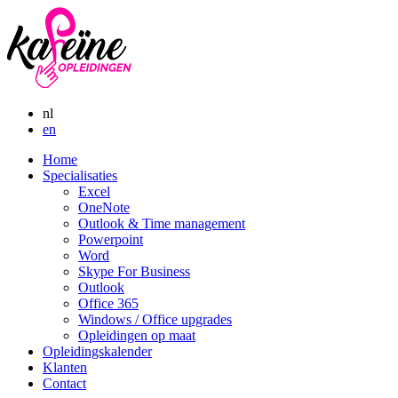
nl
en
Home
Specialisaties
Excel
OneNote
Outlook & Time management
Powerpoint
Word
Skype For Business
Outlook
Office 365
Windows / Office upgrades
Opleidingen op maat
Opleidingskalender
Klanten
Contact